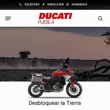
Skip
TELÉFONO
DIRECCIÓN
HORARIOS
to
Navegación
main
sea
content
Desbloquear la Tierra